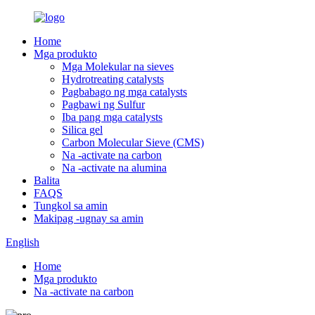
Home
Mga produkto
Mga Molekular na sieves
Hydrotreating catalysts
Pagbabago ng mga catalysts
Pagbawi ng Sulfur
Iba pang mga catalysts
Silica gel
Carbon Molecular Sieve (CMS)
Na -activate na carbon
Na -activate na alumina
Balita
FAQS
Tungkol sa amin
Makipag -ugnay sa amin
English
Home
Mga produkto
Na -activate na carbon