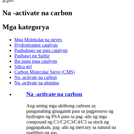
Na -activate na carbon
Mga kategorya
Mga Molekular na sieves
Hydrotreating catalysts
Pagbabago ng mga catalysts
Pagbawi ng Sulfur
Iba pang mga catalysts
Silica gel
Carbon Molecular Sieve (CMS)
Na -activate na carbon
Na -activate na alumina
Na -activate na carbon
Ang aming mga aktibong carbons ay
pangunahing ginagamit para sa pagproseso ng
hydrogen ng PSA para sa pag -alis ng mga
compound ng C1/C2/C3/C4/C5 sa stock ng
pagpapakain, pag -alis ng mercury sa natural na
paglilinis ng gas.