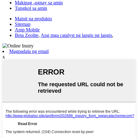
Makipag -ugnay sa amin
Tungkol sa amin
Mainit na produkto
Sitemap
Amp Mobile
Beta Zeolite
,
Ang mga catalyst ng langis ng langis
,
Magpadala ng email
x