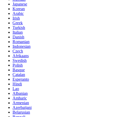
Japanese
Korean
Arabic
Irish
Greek
Turkish
Italian
Danish
Romanian
Indonesian
Czech
Afrikaans
Swedish
Polish
Basque
Catalan
Esperanto
Hindi
Lao
Albanian
Amharic
Armenian
Azerbaijani
Belarusian
Bengali